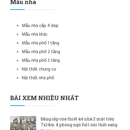
Mẫu nhà
Mẫu nhà cấp 4 đẹp
Mẫu nhà khác
Mẫu nhà phố 1 tầng
Mẫu nhà phố 2 tầng
Mẫu nhà phố 3 tầng
Nội thất chung cư
Nội thất nhà phố
BÀI XEM NHIỀU NHẤT
Đẳng cấp của thiết kế nhà 2 mặt tiền
7x14m 4 phòng ngủ full nội thất sang