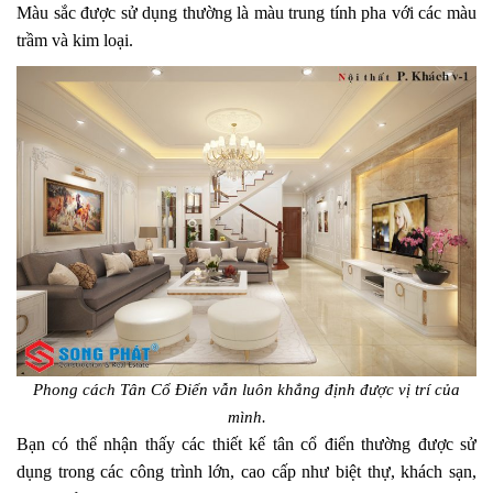
Màu sắc được sử dụng thường là màu trung tính pha với các màu
trầm và kim loại.
Phong cách Tân Cổ Điển vẫn luôn khẳng định được vị trí của
mình.
Bạn có thể nhận thấy các thiết kế tân cổ điển thường được sử
dụng trong các công trình lớn, cao cấp như biệt thự, khách sạn,