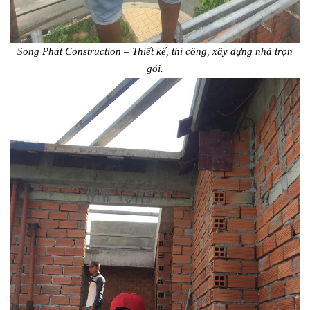
Song Phát Construction – Thiết kế, thi công, xây dựng nhà trọn
gói.