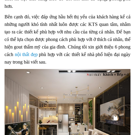
hơn.
Bên cạnh đó, việc đáp ứng hầu hết thị yếu của khách hàng kể cả
những người khó tính nhất luôn được các KTS quan tâm, nhằm
tạo ra các thiết kế phù hợp với nhu cầu của từng cá nhân. Để bạn
có thể lựa chọn được phong cách phù hợp với ở thích cá nhân, thể
hiện gout thẩm mỹ của gia đình. Chúng tôi xin giới thiệu 6 phong
cách
nội thất đẹp
phù hợp với các thiết kế nhà phố hiện đại ngày
nay trong bài viết sau.