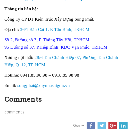
Thông tin liên hệ:
Công Ty CP ĐT Kiến Trúc Xây Dựng Song Phát.
Địa chỉ:
36/1 Bàu Cát 1, P. Tân Bình, TP.HCM
Số 2, Đường số 3, P. Thông Tây Hội, TP.HCM
95 Đường số 37, P.Hiệp Bình, KDC Vạn Phúc, TP.HCM
Xưởng nội thất:
28/6 Tân Chánh Hiệp 07, Phường Tân Chánh
Hiệp, Q. 12, TP. HCM
Hotline: 0941.85.98.98 – 0918.85.98.98
Email:
songphat@xaynhasaigon.vn
Comments
comments
Share: