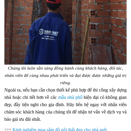
Chúng tôi luôn sẵn sàng đồng hành cùng khách hàng, đối tác,
nhân viên để cùng nhau phát triển và đạt được được những giá trị
riêng.
Ngoài ra, nếu bạn cần chọn thiết kế phù hợp để thi công xây dựng
nhà hoặc chi tiết hơn về các
mẫu nhà phố
hiện đại có không gian
đẹp, đầy tiện nghi cho gia đình. Hãy liên hệ ngay với nhân viên
chăm sóc khách hàng của chúng tôi để nhận tư vấn về dịch vụ và
báo giá ưu đãi nhất.
>>>
Kinh nghiệm mua sắm đồ nội thất đẹp cho nhà mới