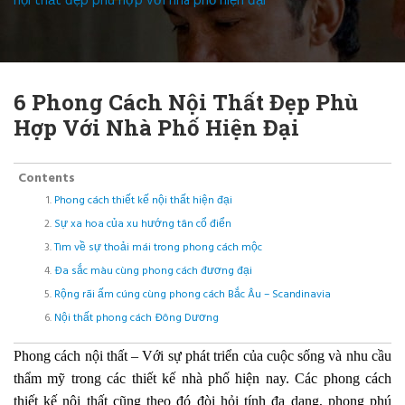
nội thất đẹp phù hợp với nhà phố hiện đại
6 Phong Cách Nội Thất Đẹp Phù
Hợp Với Nhà Phố Hiện Đại
Contents
Phong cách thiết kế nội thất hiện đại
Sự xa hoa của xu hướng tân cổ điển
Tìm về sự thoải mái trong phong cách mộc
Đa sắc màu cùng phong cách đương đại
Rộng rãi ấm cúng cùng phong cách Bắc Âu – Scandinavia
Nội thất phong cách Đông Dương
Phong cách nội thất – Với sự phát triển của cuộc sống và nhu cầu
thẩm mỹ trong các thiết kế nhà phố hiện nay. Các phong cách
thiết kế nội thất cũng theo đó đòi hỏi tính đa dạng, phong phú