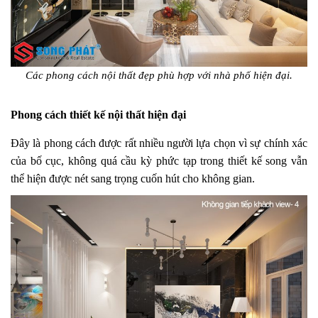
Các phong cách nội thất đẹp phù hợp với nhà phố hiện đại.
Phong cách thiết kế nội thất hiện đại
Đây là phong cách được rất nhiều người lựa chọn vì sự chính xác
của bố cục, không quá cầu kỳ phức tạp trong thiết kế song vẫn
thể hiện được nét sang trọng cuốn hút cho không gian.