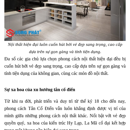
Nội thất hiện đại luôn cuốn hút bởi vẻ đẹp sang trọng, cao cấp
dựa trên sự gọn gàng và tính tiện dụng.
Đa số các gia chủ lựa chọn phong cách nội thất hiện đại đều bị
cuốn hút bởi vẻ đẹp sang trọng, cao cấp dựa trên sự gọn gàng và
tính tiện dụng của không gian, cùng các món đồ nội thất.
Sự xa hoa của xu hướng tân cổ điển
Từ khi ra đời, phát triển và duy trì từ thế kỷ 18 cho đến nay,
phong cách Tân Cổ Điển vẫn luôn khẳng định được vị trí của
mình giữa những phong cách nội thất khác. Nổi bật với vẻ đẹp
quyền quý, xa hoa của kiến trúc Hy Lạp, La Mã cổ đại kết hợp