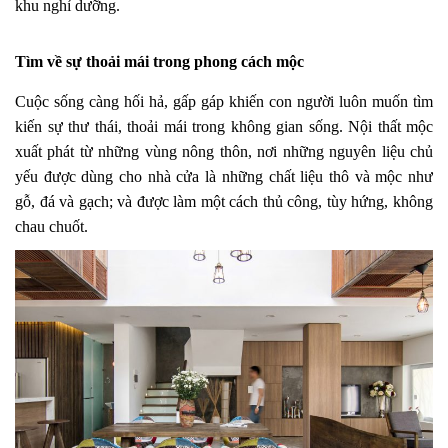
khu nghỉ dưỡng.
Tìm về sự thoải mái trong phong cách mộc
Cuộc sống càng hối hả, gấp gáp khiến con người luôn muốn tìm
kiến sự thư thái, thoải mái trong không gian sống. Nội thất mộc
xuất phát từ những vùng nông thôn, nơi những nguyên liệu chủ
yếu được dùng cho nhà cửa là những chất liệu thô và mộc như
gỗ, đá và gạch; và được làm một cách thủ công, tùy hứng, không
chau chuốt.