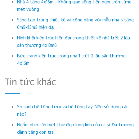
Nhà 4 tầng 4x16m – Không gian sống tiện nghi trên từng
mét vuông
Sáng tạo trong thiết kế và công năng với mẫu nhà 5 tầng
6m5x15m5 hiện đại
Hình khối kiến trúc hiện đại trong thiết kế nhà trệt 2 lầu
sân thượng 4x13m6
Bức tranh kiến trúc trong nhà 1 trệt 2 lầu sân thượng
4x16m
Tin tức khác
So sánh bê tông tươi và bê tông tay. Nên sử dụng cái
nào?
Ngắm nhìn căn biệt thự đẹp lung linh của ca sĩ Đa Trường
dành tặng con trai!