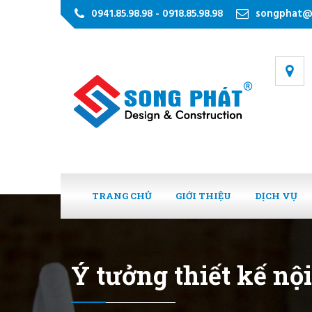
0941.85.98.98 - 0918.85.98.98
songphat@
TRANG CHỦ
GIỚI THIỆU
DỊCH VỤ
Ý tưởng thiết kế nộ