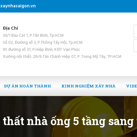
xaynhasaigon.vn
Địa Chỉ
36/1 Bàu Cát 1, P.Tân Bình, Tp.HCM
Số 02, Đường số 3, P.Thông Tây Hội, Tp.HCM
95 đường số 37, P.Hiệp Bình, KĐT Vạn Phúc
Xưởng nội thất: 28/6 Tân Chánh Hiệp 07, P. Trung Mỹ Tây, TP.HCM
DỰ ÁN HOÀN THÀNH
KINH NGHIỆM XÂY NHÀ
VID
i thất nhà ống 5 tầng sang