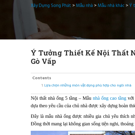
Xây Dựng Song Phát
>
Mẫu nhà
>
Mẫu nhà khác
>
Ý 
Ý Tưởng Thiết Kế Nội Thất 
Gò Vấp
Contents
Lựa chọn những món vật dụng phù hợp cho ngôi nhà
Nội thất nhà ống 5 tầng – Mẫu
nhà ống cao tầng
với 
dựa theo yêu cầu của chủ nhà được xây dựng hoàn thiệ
Đây là mẫu nhà ống được nhiều gia chủ yêu thích nhờ
Đồng thời mang lại không gian sống tiện nghi, thoáng