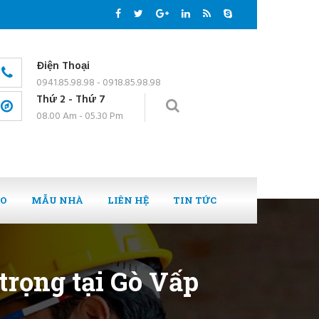
Điện Thoại
0941.85.98.98 - 0918.85.98.98
Thứ 2 - Thứ 7
08.00 Am - 05.30 Pm
EO
MẪU NHÀ
LIÊN HỆ
TIN TỨC
 trọng tại Gò Vấp