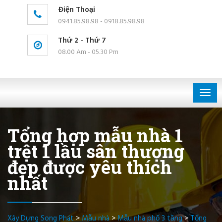
Điện Thoại
0941.85.98.98 - 0918.85.98.98
Thứ 2 - Thứ 7
08.00 Am - 05.30 Pm
Togg
navig
Tổng hợp mẫu nhà 1
trệt 1 lầu sân thượng
đẹp được yêu thích
nhất
Xây Dựng Song Phát
>
Mẫu nhà
>
Mẫu nhà phố 3 tầng
>
Tổng