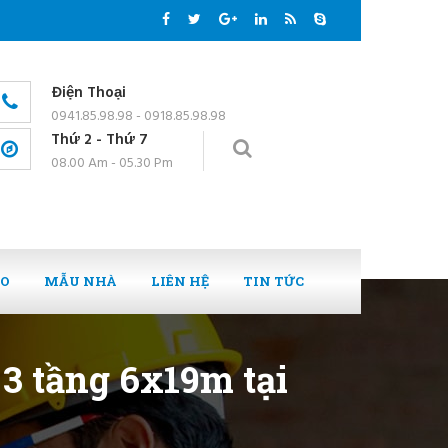
Điện Thoại
0941.85.98.98 - 0918.85.98.98
Thứ 2 - Thứ 7
08.00 Am - 05.30 Pm
EO
MẪU NHÀ
LIÊN HỆ
TIN TỨC
3 tầng 6x19m tại