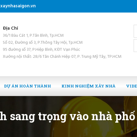
xaynhasaigon.vn
Địa Chỉ
36/1 Bàu Cát 1, P.Tân Bình, Tp.HCM
Số 02, Đường số 3, P.Thông Tây Hội, Tp.HCM
95 đường số 37, P.Hiệp Bình, KĐT Vạn Phúc
Xưởng nội thất: 28/6 Tân Chánh Hiệp 07, P. Trung Mỹ Tây, TP.HCM
DỰ ÁN HOÀN THÀNH
KINH NGHIỆM XÂY NHÀ
VID
h sang trọng vào nhà phố 