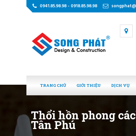
0941.85.98.98 - 0918.85.98.98
songphat@
TRANG CHỦ
GIỚI THIỆU
DỊCH VỤ
Thổi hồn phong các
Tân Phú