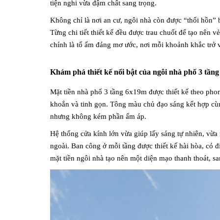
tiện nghi vừa đậm chất sang trọng.
Không chỉ là nơi an cư, ngôi nhà còn được “thổi hồn” b
Từng chi tiết thiết kế đều được trau chuốt để tạo nên 
chính là tổ ấm đáng mơ ước, nơi mỗi khoảnh khắc trở về
Khám phá thiết kế nổi bật của ngôi nhà phố 3 tầ
Mặt tiền nhà phố 3 tầng 6x19m được thiết kế theo phon
khoắn và tinh gọn. Tông màu chủ đạo sáng kết hợp cùn
nhưng không kém phần ấm áp.
Hệ thống cửa kính lớn vừa giúp lấy sáng tự nhiên, vừa
ngoài. Ban công ở mỗi tầng được thiết kế hài hòa, có 
mặt tiền ngôi nhà tạo nên một diện mạo thanh thoát, sa