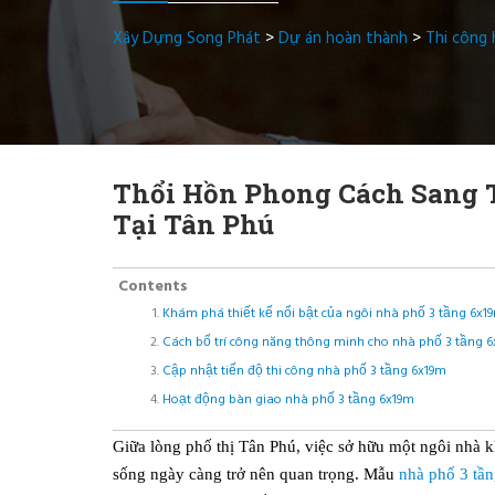
Xây Dựng Song Phát
>
Dự án hoàn thành
>
Thi công
Thổi Hồn Phong Cách Sang 
Tại Tân Phú
Contents
Khám phá thiết kế nổi bật của ngôi nhà phố 3 tầng 6x
Cách bố trí công năng thông minh cho nhà phố 3 tầng 
Cập nhật tiến độ thi công nhà phố 3 tầng 6x19m
Hoạt động bàn giao nhà phố 3 tầng 6x19m
Giữa lòng phố thị Tân Phú, việc sở hữu một ngôi nhà
sống ngày càng trở nên quan trọng. Mẫu
nhà phố 3 tầ