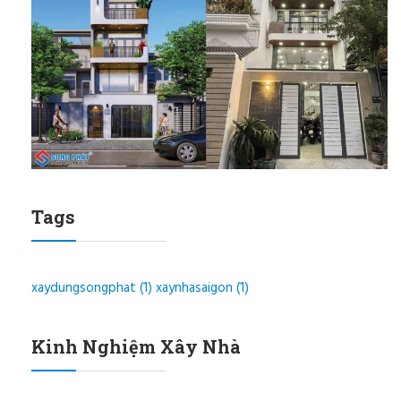
Tags
xaydungsongphat
(1)
xaynhasaigon
(1)
Kinh Nghiệm Xây Nhà