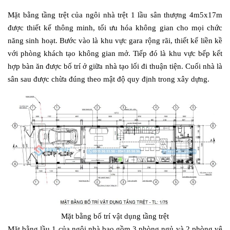
Mặt bằng tầng trệt của ngôi nhà trệt 1 lầu sân thượng 4m5x17m
được thiết kế thông minh, tối ưu hóa không gian cho mọi chức
năng sinh hoạt. Bước vào là khu vực gara rộng rãi, thiết kế liền kề
với phòng khách tạo không gian mở. Tiếp đó là khu vực bếp kết
hợp bàn ăn được bố trí ở giữa nhà tạo lối đi thuận tiện. Cuối nhà là
sân sau được chừa đúng theo mật độ quy định trong xây dựng.
Mặt bằng bố trí vật dụng tầng trệt
Mặt bằng lầu 1 của ngôi nhà bao gồm 3 phòng ngủ và 2 phòng vệ