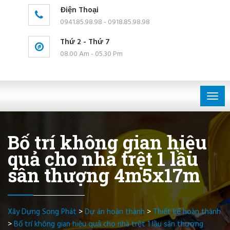
Điện Thoại
0941.85.98.98 - 0918.85.98.98
Thứ 2 - Thứ 7
08.00 Am - 05.30 Pm
Togg
navig
Bố trí không gian hiệu
quả cho nhà trệt 1 lầu
sân thượng 4m5x17m
Xây Dựng Song Phát
>
Dự án hoàn thành
>
Thiết kế hoàn thành
>
Bố trí không gian hiệu quả cho nhà trệt 1 lầu sân thượng